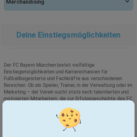
Merchandising
Deine Einstiegsmöglichkeiten
Der FC Bayern München bietet vielfältige
Einstiegsmöglichkeiten und Karrierechancen für
Fußballbegeisterte und Fachkräfte aus verschiedenen
Bereichen. Ob als Spieler, Trainer, in der Verwaltung oder im
Marketing – der Verein sucht stets nach talentierten und
motivierten Mitarbeitern, die zur Erfolgsgeschichte des FC
Bayern beitragen möchten. Besonders im sportlichen
Bereich gibt es zahlreiche Förderprogramme für junge
Talente, die in der Jugendakademie des Vereins
ausgebildet werden. Aber auch in anderen Bereichen bietet
der FC Bayern München attraktive Karrierechancen und