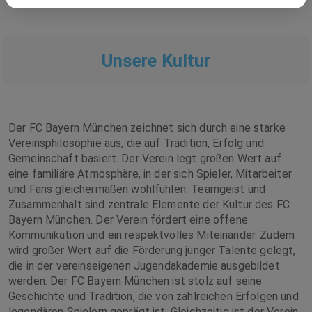
Unsere Kultur
Der FC Bayern München zeichnet sich durch eine starke
Vereinsphilosophie aus, die auf Tradition, Erfolg und
Gemeinschaft basiert. Der Verein legt großen Wert auf
eine familiäre Atmosphäre, in der sich Spieler, Mitarbeiter
und Fans gleichermaßen wohlfühlen. Teamgeist und
Zusammenhalt sind zentrale Elemente der Kultur des FC
Bayern München. Der Verein fördert eine offene
Kommunikation und ein respektvolles Miteinander. Zudem
wird großer Wert auf die Förderung junger Talente gelegt,
die in der vereinseigenen Jugendakademie ausgebildet
werden. Der FC Bayern München ist stolz auf seine
Geschichte und Tradition, die von zahlreichen Erfolgen und
legendären Spielern geprägt ist. Gleichzeitig ist der Verein