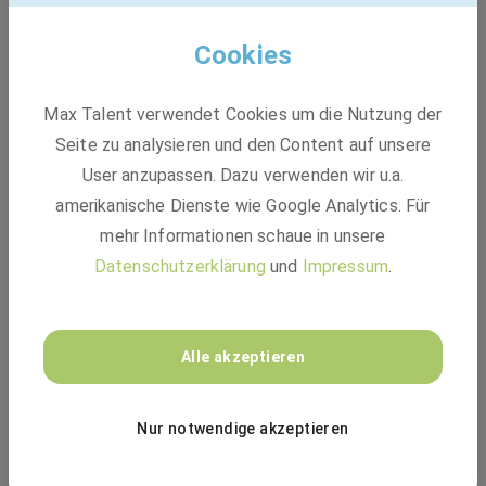
Entwicklungsmöglichkeiten. Der Verein legt großen Wert
auf die Weiterbildung und Förderung seiner Mitarbeiter und
Cookies
bietet zahlreiche interne und externe
Schulungsprogramme an. Zudem gibt es die Möglichkeit,
internationale Erfahrungen zu sammeln und in einem
Max Talent verwendet Cookies um die Nutzung der
dynamischen und erfolgreichen Umfeld zu arbeiten.
Seite zu analysieren und den Content auf unsere
User anzupassen. Dazu verwenden wir u.a.
amerikanische Dienste wie Google Analytics. Für
mehr Informationen schaue in unsere
Spielerkarriere
Datenschutzerklärung
und
Impressum
.
Trainerkarriere
Alle akzeptieren
Verwaltung und Management
Nur notwendige akzeptieren
Jugendakademie