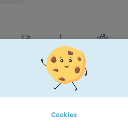
IT & Software
Medien / Internet
Wissenschaft &
Forschung
Über uns
Cookies
endes Unternehmen im Bereich HR-Software, das sich auf 
nd mittelständische Unternehmen spezialisiert hat. Per