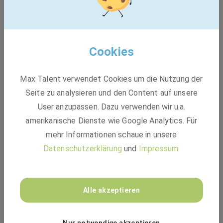
Mentoren-Programm
Coaching-Angebote
Cookies
Sommerfest
Max Talent verwendet Cookies um die Nutzung der
Lange Betriebszugehörigkeit
Seite zu analysieren und den Content auf unsere
Mitarbeiter-Events
User anzupassen. Dazu verwenden wir u.a.
amerikanische Dienste wie Google Analytics. Für
Aufzug
mehr Informationen schaue in unsere
Homeoffice möglich
Datenschutzerklärung
und
Impressum
.
Steharbeitsplätze
Alle akzeptieren
Ergonomische Arbeitsplätze
Flexible Arbeitszeiten