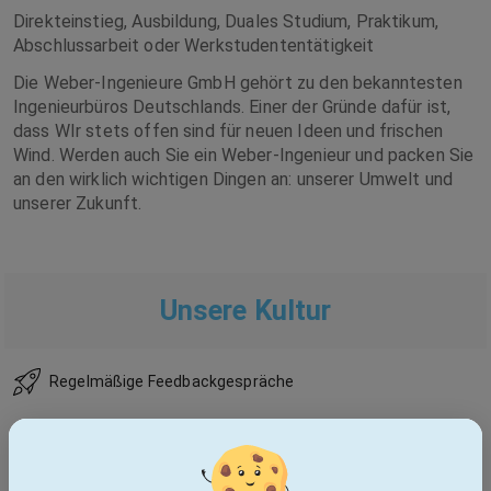
Direkteinstieg, Ausbildung, Duales Studium, Praktikum,
Abschlussarbeit oder Werkstudententätigkeit
Die Weber-Ingenieure GmbH gehört zu den bekanntesten
Ingenieurbüros Deutschlands. Einer der Gründe dafür ist,
dass WIr stets offen sind für neuen Ideen und frischen
Wind. Werden auch Sie ein Weber-Ingenieur und packen Sie
an den wirklich wichtigen Dingen an: unserer Umwelt und
unserer Zukunft.
Unsere Kultur
Regelmäßige Feedbackgespräche
Onboarding Programm
Projektverantwortung