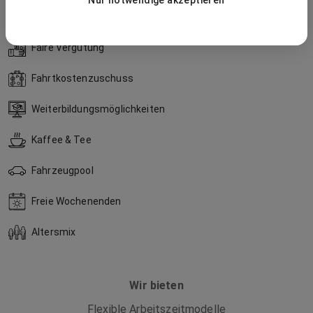
Nur notwendige akzeptieren
Ausgestattete Küche
Faire Vergütung
Fahrtkostenzuschuss
Weiterbildungsmöglichkeiten
Kaffee & Tee
Fahrzeugpool
Freie Wochenenden
Altersmix
Wir bieten
Flexible Arbeitszeitmodelle