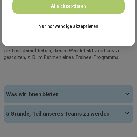
Darüber hinaus erwarten Sie bei uns aber viele weitere
Alle akzeptieren
Vorteile, wie zum Beispiel Dienstrad oder Dienstwagen (je
nach Position und Aufgabe), Mitarbeiterrabatte über
Corporate Benefits oder Zuschüsse zur Altersvorsorge.
Nur notwendige akzeptieren
Als agil wachsendes Unternehmen suchen wir regelmäßig
neue, sportbegeisterte Mitarbeiterinnen und Mitarbeiter,
die Lust darauf haben, diesen Wandel aktiv mit uns zu
gestalten, z. B. im Rahmen eines Trainee-Programms.
Was wir Ihnen bieten
5 Gründe, Teil unseres Teams zu werden