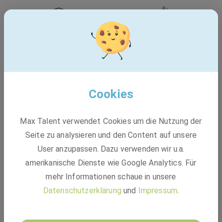
Duales Studium
Freiwilliges Praktikum
Werkstudent
Abschlussarbeit
Cookies
Max Talent verwendet Cookies um die Nutzung der
Ganz gleich, ob Sie als Berufseinsteiger oder mit
langjähriger Berufserfahrung zu uns kommen - bei uns
Seite zu analysieren und den Content auf unsere
finden Sie ein inspirierendes Arbeitsumfeld, das von einem
User anzupassen. Dazu verwenden wir u.a.
starken Teamgeist geprägt ist und in dem Sie Ihre
amerikanische Dienste wie Google Analytics. Für
individuellen Fähigkeiten entfalten können.
mehr Informationen schaue in unsere
Ein attraktives und leistungsorientiertes Einkommen?
Datenschutzerklärung
und
Impressum
.
Zusatzvergütungen in Form von Boni oder
Weihnachtsgeld? Eine attraktive Arbeitszeitrichtlinie? Klar!
Das alles bieten wir Ihnen.