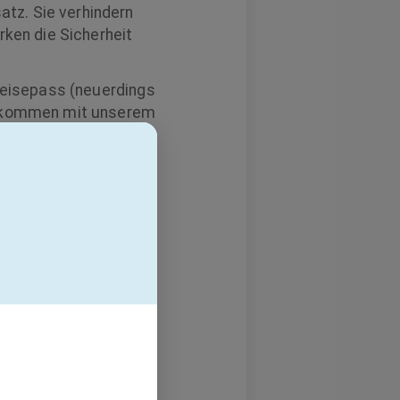
tz. Sie verhindern
rken die Sicherheit
 Reisepass (neuerdings
 gekommen mit unserem
 in Thailand, wo du
nges Team (insgesamt
n verschiedensten
riebsexpert:innen,
 noch viel mehr – wir
n zeitgemäßen
eil unseres Teams!