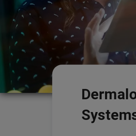
Dermalo
System