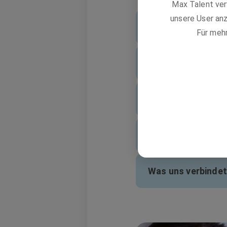
Max Talent ver
unsere User anz
Was dich erwartet
Für meh
Wer wir sind
Woran wir arbeite
Was dich ausmach
Was uns verbindet