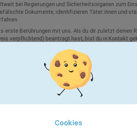
eit bei Regierungen und Sicherheitsorganen zum Einsa
efälschte Dokumente, identifizieren Täter:innen und stä
rfahren.
s erste Berührungen mit uns. Als du dir zuletzt deinen
is verpflichtend) beantragt hast, bist du in Kontakt
ZF1+, oder beim Einreisen z.B. in deinem letzten Urlaub
renzkontrollsysteme gelaufen bist.
Welt ein Stück weit sicherer zu machen. Wir sind ein ju
 weltweit, davon 275 in Hamburg) mit Menschen aus de
kler:innen, Wissenschaftler:innen, Techniker:innen, Vert
 Werkstudenten:innen, Azubis, Quereinsteiger:innen und
MALOG und leisten gemeinsam unseren Beitrag für eine
 treiben Biometrie-Innovationen voran; werde auch du T
Cookies