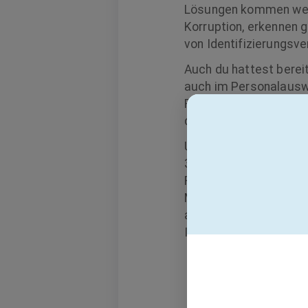
Lösungen kommen weltw
Korruption, erkennen g
von Identifizierungsve
Auch du hattest bereit
auch im Personalauswe
Fingerabdruck-Scanner 
durch eines unserer G
Unser Ziel ist es die 
330 Mitarbeiter:innen
Fachrichtungen. Entwic
Mediengestalter:innen,
alle arbeiten bei DER
Identitätsschutz. Wir