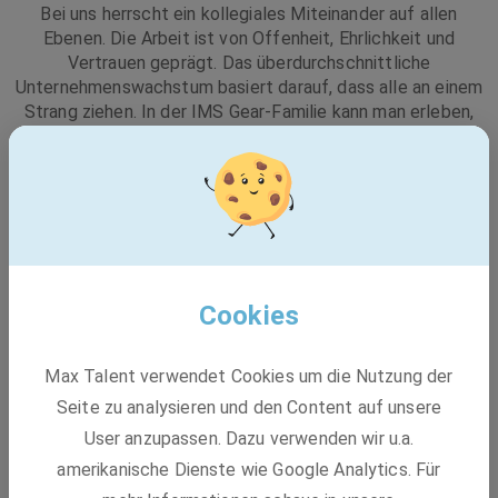
Bei uns herrscht ein kollegiales Miteinander auf allen
Ebenen. Die Arbeit ist von Offenheit, Ehrlichkeit und
Vertrauen geprägt. Das überdurchschnittliche
Unternehmenswachstum basiert darauf, dass alle an einem
Strang ziehen. In der
IMS Gear
-Familie kann man erleben,
wie durch gemeinsame Verantwortung optimale Lösungen
entstehen. Gezielte Personalentwicklung bietet die
Chance, sich persönlich weiterzuentwickeln und sich neue
Kompetenzen und Fertigkeiten anzueignen – weltweit.
Cookies
Max Talent verwendet Cookies um die Nutzung der
Seite zu analysieren und den Content auf unsere
User anzupassen. Dazu verwenden wir u.a.
amerikanische Dienste wie Google Analytics. Für