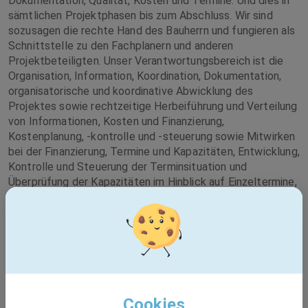
Dokumentation, Qualität, Kosten und Termine. Und dies in
sämtlichen Projektphasen bis zum Abschluss. Wir sind
sozusagen die rechte Hand des Bauherrn und fungieren als
Schnittstelle zu den Fachplanern und anderen
Projektbeteiligten. Unser Verantwortungsbereich ist die
Organisation, Information, Koordination, Dokumentation,
organisatorische und koordinative Abwicklung des
Projektes sowie rechtzeitige Herbeiführung und Verteilung
von Informationen, Kosten und Finanzierung,
Kostenplanung, -kontrolle und -steuerung sowie Mitwirken
bei der Finanzierung, Termine und Kapazitäten, Entwicklung,
Kontrolle und Steuerung der Terminsituation und
Überprüfung der Kapazitäten im Hinblick auf Einzeltermine,
Vertragswesen, Nachtragsmanagement und
Qualitätsmanagement.
Ein weiterer Dienstleistungsbereich ist das
Vergabemanagement. Wir betreuen und begleiten
öffentliche Auftraggeber beim Vergabeprozess von
Architekten- und Ingenieurleistungen nach VgV. Von der
Analyse der Aufgabenstellung bis hin zur Auftragserteilung
Cookies