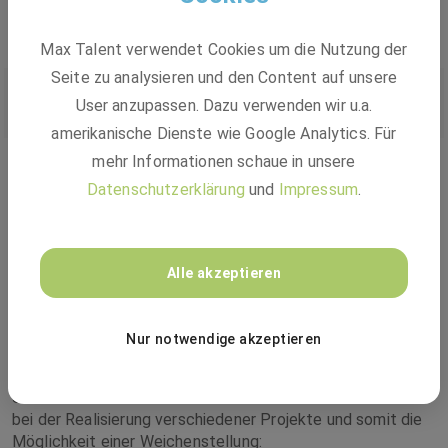
unterstützen wir die Durchführung des Verfahrens.
Max Talent verwendet Cookies um die Nutzung der
Seite zu analysieren und den Content auf unsere
Deine Einstiegsmöglichkeiten
User anzupassen. Dazu verwenden wir u.a.
amerikanische Dienste wie Google Analytics. Für
mehr Informationen schaue in unsere
Datenschutzerklärung
und
Impressum
.
Festanstellung
Duales Studium
Alle akzeptieren
Freiwilliges Praktikum
Werkstudent
Nur notwendige akzeptieren
Unseren Werkstudenten bieten wir eine aktive Mitarbeit
bei der Realisierung verschiedener Projekte und somit die
Möglichkeit einer Weichenstellung: