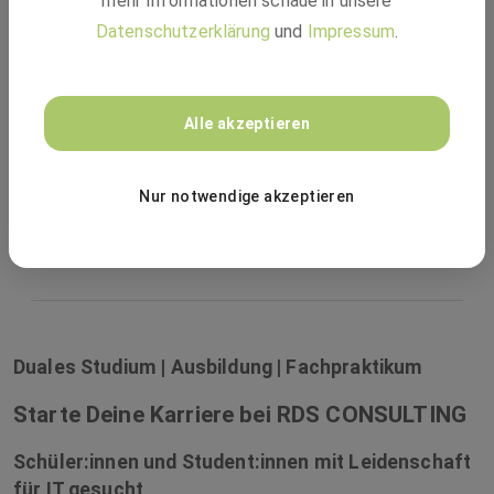
mehr Informationen schaue in unsere
Datenschutzerklärung
und
Impressum
.
Festanstellung
Ausbildung
Alle akzeptieren
Duales Studium
Freiwilliges Praktikum
Nur notwendige akzeptieren
Werkstudent
Duales Studium | Ausbildung | Fachpraktikum
Starte Deine Karriere bei RDS CONSULTING
Schüler:innen und Student:innen mit Leidenschaft
für IT gesucht