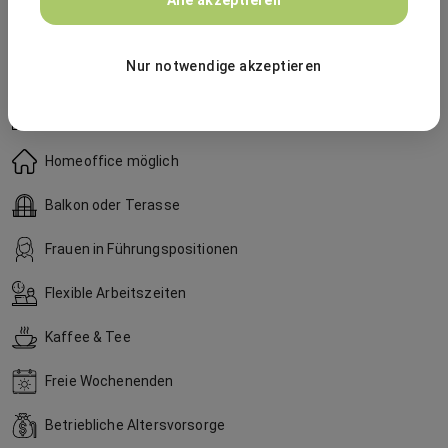
Alle akzeptieren
Lange Betriebszugehörigkeit
Nur notwendige akzeptieren
Schwerbehinderte willkommen
Aufzug
Homeoffice möglich
Balkon oder Terasse
Frauen in Führungspositionen
Flexible Arbeitszeiten
Kaffee & Tee
Freie Wochenenden
Betriebliche Altersvorsorge