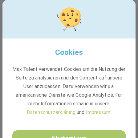
Unsere Kultur
Agiles Arbeiten
Cookies
Flache Hierarchien
Förderung von Mitarbeiterinitiativen
Max Talent verwendet Cookies um die Nutzung der
Seite zu analysieren und den Content auf unsere
Onboarding Programm
User anzupassen. Dazu verwenden wir u.a.
Regelmäßige Feedbackgespräche
amerikanische Dienste wie Google Analytics. Für
mehr Informationen schaue in unsere
Internationale Kollegen
Datenschutzerklärung
und
Impressum
.
Quereinsteiger willkommen
Frauen in Führungspositionen