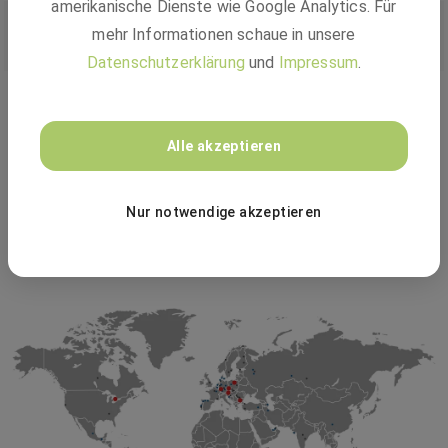
amerikanische Dienste wie Google Analytics. Für
Deine Einstiegsmöglichkeiten
mehr Informationen schaue in unsere
Datenschutzerklärung
und
Impressum
.
Festanstellung
Ausbildung
Alle akzeptieren
Nur notwendige akzeptieren
Duales Studium
Projektarbeit