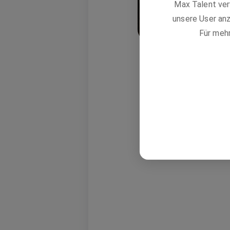
Max Talent ver
unsere User anz
Für meh