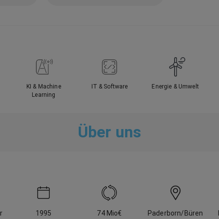
KI & Machine
IT & Software
Energie & Umwelt
Learning
Über uns
r
1995
74 Mio
€
Paderborn/Büren