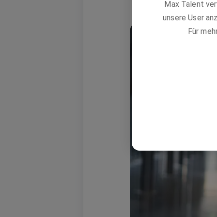
Max Talent ver
unsere User anz
Für meh