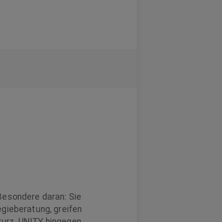
Besondere daran: Sie
egieberatung, greifen
kurz. UNITY hingegen