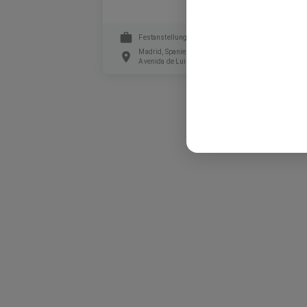
Festanstellung
Madrid, Spanien, Estadio Riyadh Air Metropolitano,
Avenida de Luis Aragonés, Madrid, Spanien