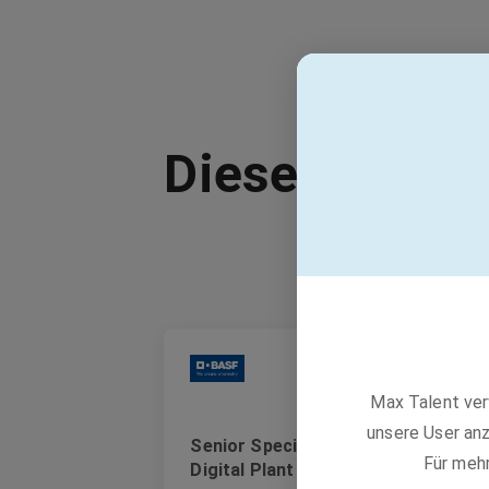
Dieser Job is
B
Max Talent ver
unsere User anz
Senior Specialist Digitalization
Für meh
Digital Plant (m/f/d)