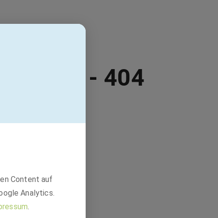
erfügbar - 404
den Content auf
oogle Analytics.
pressum
.