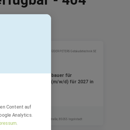
GEBRÜDER PETERS Gebäudetechnik SE
Ausbildung zum Metallbauer für
Konstruktionstechnik (m/w/d) für 2027 in
Ingolstadt
den Content auf
Ausbildung
oogle Analytics.
Ingolstadt Village, Otto-Hahn-Straße, 85055 Ingolstadt
pressum
.