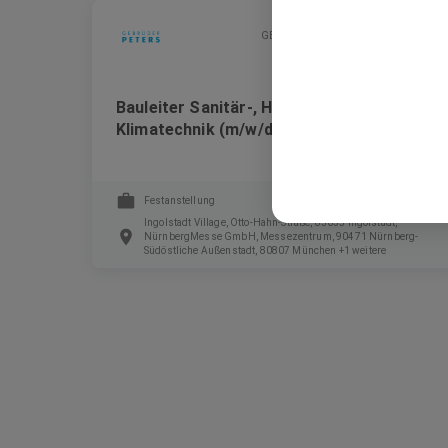
GEBRÜDER PETERS Gebäudetechnik SE
Bauleiter Sanitär-, Heizungs- und
Klimatechnik (m/w/d)
Festanstellung
Ingolstadt Village, Otto-Hahn-Straße, 85055 Ingolstadt,
NürnbergMesse GmbH, Messezentrum, 90471 Nürnberg-
Südöstliche Außenstadt, 80807 München +1 weitere