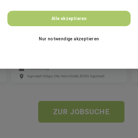
GEBRÜDER PETERS Gebäudetechnik SE
Alle akzeptieren
Specialist Payroll / Entgeltabrechner
Nur notwendige akzeptieren
(m/w/d)
Festanstellung
Ingolstadt Village, Otto-Hahn-Straße, 85055 Ingolstadt
ZUR JOBSUCHE