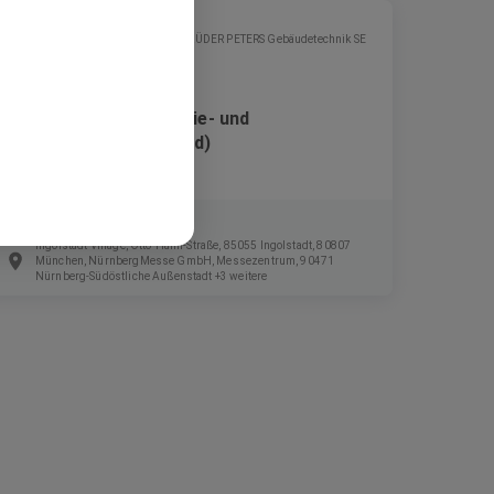
GEBRÜDER PETERS Gebäudetechnik SE
Elektroniker für Energie- und
Gebäudetechnik (m/w/d)
Festanstellung
Ingolstadt Village, Otto-Hahn-Straße, 85055 Ingolstadt, 80807
München, NürnbergMesse GmbH, Messezentrum, 90471
Nürnberg-Südöstliche Außenstadt +3 weitere