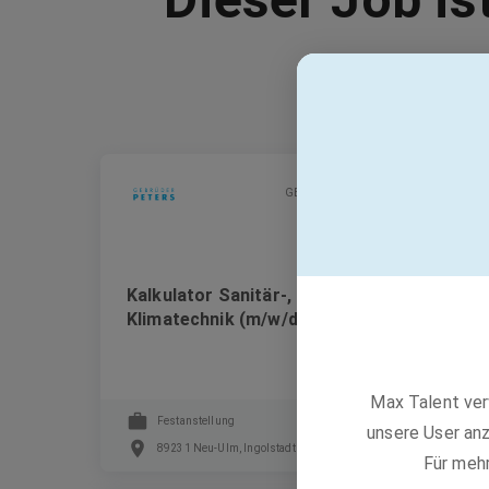
GEBRÜDER PETERS Gebäudetechnik SE
Kalkulator Sanitär-, Heizungs- und
Klimatechnik (m/w/d)
Max Talent ver
Festanstellung
unsere User anz
89231 Neu-Ulm, Ingolstadt
Für meh