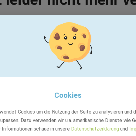
Vielleicht passt einer dieser Jobs:
GEBRÜDER PETERS Gebäudetechnik SE
Elektroniker für Energie- und
Gebäudetechnik für süddeutsche
Montagetätigkeit (m/w/d)
Cookies
Festanstellung
wendet Cookies um die Nutzung der Seite zu analysieren und 
NürnbergMesse GmbH, Messezentrum, 90471 Nürnberg-
upassen. Dazu verwenden wir u.a. amerikanische Dienste wie G
Südöstliche Außenstadt, Ingolstadt Village, Otto-Hahn-Straße,
85055 Ingolstadt, 89231 Neu-Ulm +2 weitere
r Informationen schaue in unsere
Datenschutzerklärung
und
Im