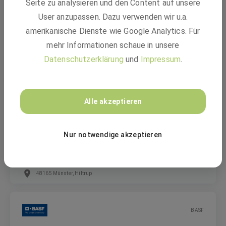
Seite zu analysieren und den Content auf unsere
Applicatie Specialist Commercial Vehicles
User anzupassen. Dazu verwenden wir u.a.
amerikanische Dienste wie Google Analytics. Für
Festanstellung
mehr Informationen schaue in unsere
Maarssen, Niederlande, Münster
Datenschutzerklärung
und
Impressum
.
BASF
Alle akzeptieren
Jahrespraktikum "Brücke zum Beruf" (m/w/d)
Nur notwendige akzeptieren
Freiwilliges Praktikum
48165 Münster, Hiltrup
BASF