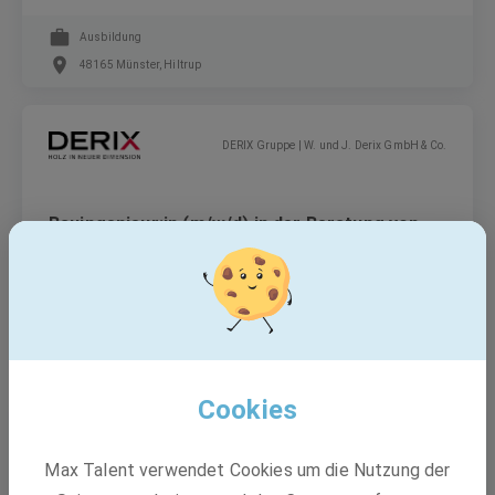
Ausbildung
48165 Münster, Hiltrup
DERIX Gruppe | W. und J. Derix GmbH & Co.
Bauingenieur:in (m/w/d) in der Beratung von
Holzbausystemen
Festanstellung
Westerkappeln, NRW, Niedersachsen
Cookies
BASF
Max Talent verwendet Cookies um die Nutzung der