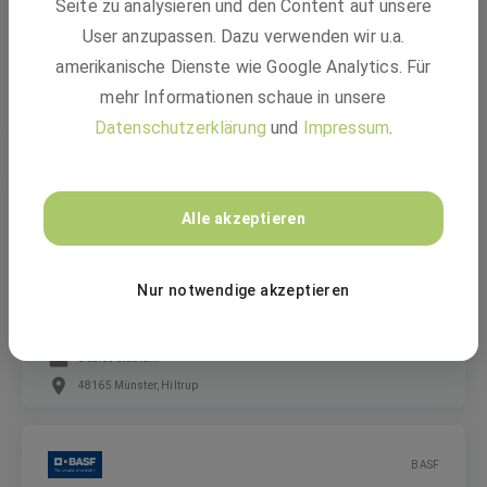
Seite zu analysieren und den Content auf unsere
Ausbildung Lacklaborant:in (m/w/d)
User anzupassen. Dazu verwenden wir u.a.
amerikanische Dienste wie Google Analytics. Für
mehr Informationen schaue in unsere
Ausbildung
Datenschutzerklärung
und
Impressum
.
97080 Würzburg, Münster, Hiltrup
BASF
Alle akzeptieren
Bachelor of Arts Betriebswirt:in VWA (m/w/d)
Nur notwendige akzeptieren
Duales Studium
48165 Münster, Hiltrup
BASF