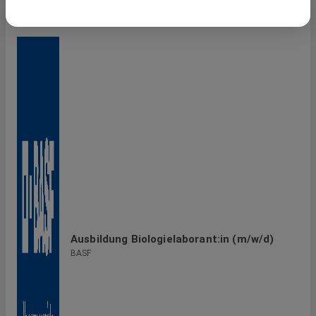
Doch für große Pläne braucht es ein starkes Team. Daher
Ähnliche Jobs
suchen wir Kolleg:innen, die Großartiges schaffen wollen
und an die Innovationskraft großer Ideen glauben. Klingt
das nach einer Mission, die zu Dir passt? Dann komm an
Bord und gestalte mit uns gemeinsam die Zukunft.
Ausbildung Biologielaborant:in (m/w/d)
BASF