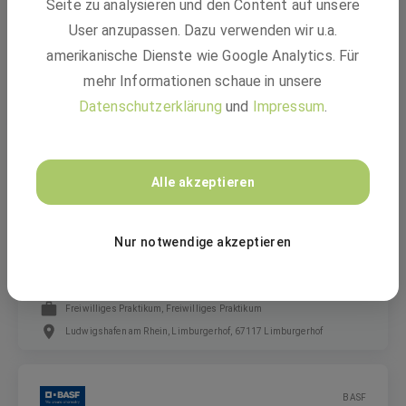
Seite zu analysieren und den Content auf unsere
Programm Start in den Beruf (m/w/d)
User anzupassen. Dazu verwenden wir u.a.
amerikanische Dienste wie Google Analytics. Für
mehr Informationen schaue in unsere
Ausbildung
Datenschutzerklärung
und
Impressum
.
Ludwigshafen am Rhein
BASF
Alle akzeptieren
Nur notwendige akzeptieren
BASF SE - Berufsorientierungspraktikum 2026
Freiwilliges Praktikum, Freiwilliges Praktikum
Ludwigshafen am Rhein, Limburgerhof, 67117 Limburgerhof
BASF