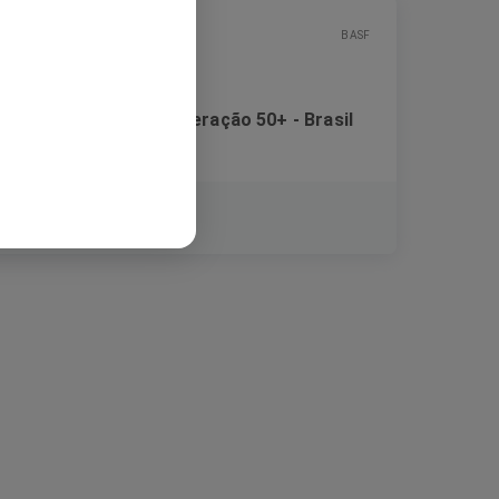
BASF
Banco de Talentos - Geração 50+ - Brasil
Festanstellung
São Paulo, Brasilien