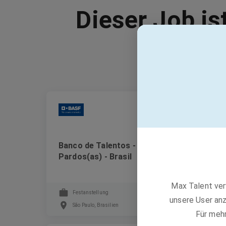
Dieser Job is
BASF
Banco de Talentos - Pretos(as) e
Pardos(as) - Brasil
Max Talent ver
Festanstellung
unsere User anz
São Paulo, Brasilien
Für meh