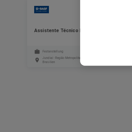
BASF
Assistente Técnico Pleno
Festanstellung
Jundiaí - Região Metropolitana de Jundiaí, Jundiaí - São Paulo,
Brasilien