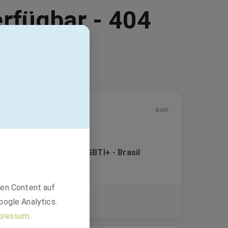
erfügbar - 404
BASF
Banco de Talentos - LGBTI+ - Brasil
den Content auf
Festanstellung
oogle Analytics.
São Paulo, Brasilien
pressum
.