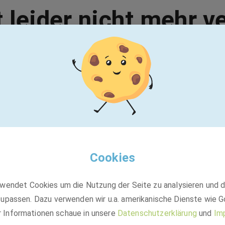
t leider nicht mehr v
Vielleicht passt einer dieser Jobs:
BASF
Banco de Talentos - Geração 50+ - Brasil
Cookies
wendet Cookies um die Nutzung der Seite zu analysieren und 
Festanstellung
upassen. Dazu verwenden wir u.a. amerikanische Dienste wie G
São Paulo, Brasilien
r Informationen schaue in unsere
Datenschutzerklärung
und
Im