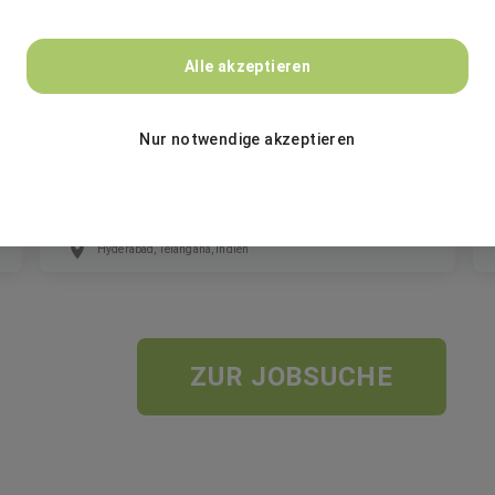
BASF
Alle akzeptieren
SAP Procurement (MM) Solution
Nur notwendige akzeptieren
Consultant - (m/f/d)
Festanstellung
Hyderabad, Telangana, Indien
ZUR JOBSUCHE