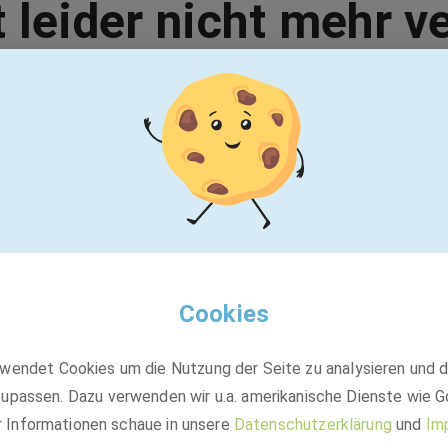
t leider nicht mehr v
Vielleicht passt einer dieser Jobs:
BASF
Directory Services - Solution Architect -
Job grade 4 - Active Directories 1 (m/f/d)
Cookies
wendet Cookies um die Nutzung der Seite zu analysieren und 
Festanstellung
upassen. Dazu verwenden wir u.a. amerikanische Dienste wie G
Hyderabad, Telangana, Indien
r Informationen schaue in unsere
Datenschutzerklärung
und
Im