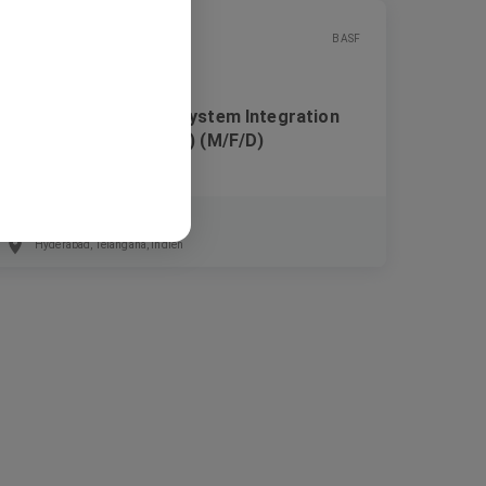
BASF
Solution Consultant System Integration
(EDI, Purchase-to-Pay) (M/F/D)
Festanstellung
Hyderabad, Telangana, Indien