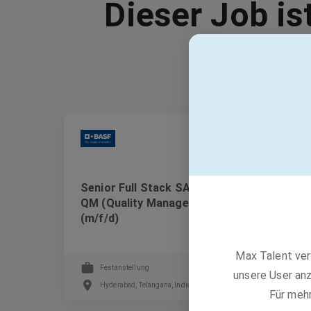
Dieser Job is
BASF
Senior Full Stack SAP Developer - SAP
QM (Quality Management) Knowledge
(m/f/d)
Max Talent ver
Festanstellung
unsere User anz
Hyderabad, Telangana, Indien
Für meh