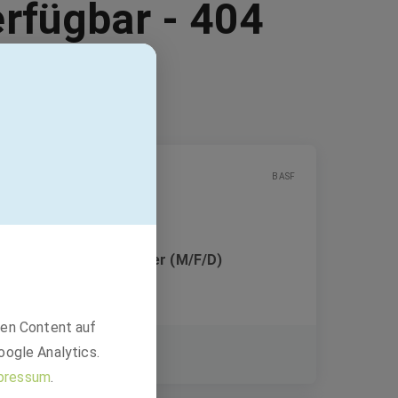
erfügbar - 404
BASF
Service Engineer Owner (M/F/D)
den Content auf
Festanstellung
oogle Analytics.
Hyderabad, Telangana, Indien
pressum
.