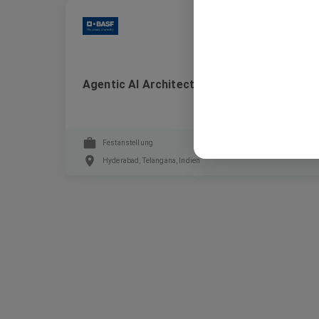
BASF
Agentic AI Architect (m/f/d)
Festanstellung
Hyderabad, Telangana, Indien