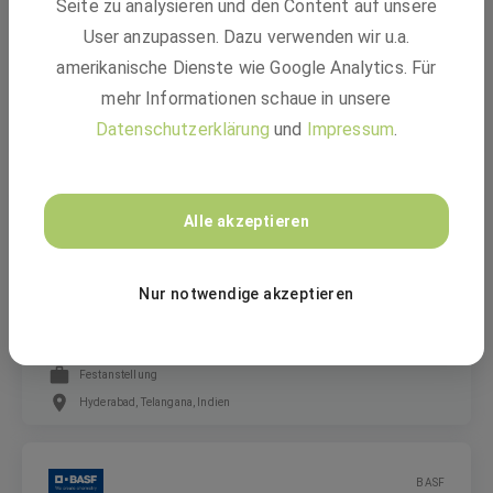
Seite zu analysieren und den Content auf unsere
Front End Developer (m/f/d)
User anzupassen. Dazu verwenden wir u.a.
amerikanische Dienste wie Google Analytics. Für
mehr Informationen schaue in unsere
Festanstellung
Datenschutzerklärung
und
Impressum
.
Hyderabad, Telangana, Indien
BASF
Alle akzeptieren
Nur notwendige akzeptieren
Senior DevOps Engineer SAP SD (m/f/d)
Festanstellung
Hyderabad, Telangana, Indien
BASF