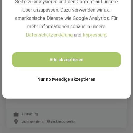
Seite zu analysieren und den Content auf unsere
Elektroniker für Energie- und Gebäudetechnik
User anzupassen. Dazu verwenden wir u.a.
(m/w/d)
amerikanische Dienste wie Google Analytics. Für
mehr Informationen schaue in unsere
Datenschutzerklärung
und
Impressum
.
Festanstellung
Ingolstadt Village, Otto-Hahn-Straße, 85055 Ingolstadt, 80807
München, NürnbergMesse GmbH, Messezentrum, 90471 Nürnberg-
Südöstliche Außenstadt +3 weitere
Alle akzeptieren
BASF
Nur notwendige akzeptieren
Ausbildung Mechatroniker:in (m/w/d)
Ausbildung
Ludwigshafen am Rhein, Limburgerhof