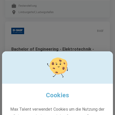
Festanstellung
Limburgerhof, Ludwigshafen
BASF
Bachelor of Engineering - Elektrotechnik -
Schwerpunkt Automatisierungstechnik
(m/w/d)
Duales Studium
Ludwigshafen am Rhein
Cookies
GEBRÜDER PETERS Gebäudetechnik SE
Max Talent verwendet Cookies um die Nutzung der