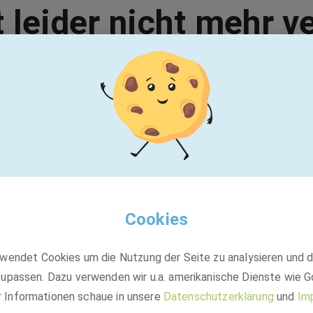
t leider nicht mehr v
Vielleicht passt einer dieser Jobs:
BASF
2nd Level Support Analyst Order to Cash
Cookies
(SAP S/4HANA) - (m/f/d)
wendet Cookies um die Nutzung der Seite zu analysieren und 
upassen. Dazu verwenden wir u.a. amerikanische Dienste wie G
Festanstellung
r Informationen schaue in unsere
Datenschutzerklärung
und
Im
Hyderabad, Telangana, Indien