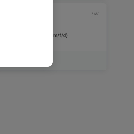
BASF
Digital Pricing Expert (m/f/d)
Festanstellung
Hyderabad, Telangana, Indien