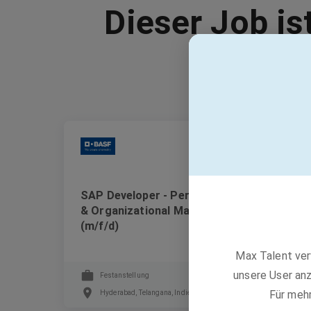
Dieser Job is
BASF
SAP Developer - Personnel Administration
& Organizational Management (SAP HCM)
(m/f/d)
Max Talent ver
unsere User anz
Festanstellung
Für meh
Hyderabad, Telangana, Indien