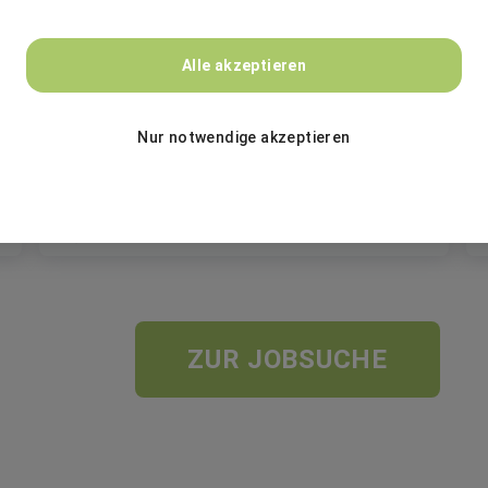
BASF
Alle akzeptieren
SAP Consultant (M/F/D)
Nur notwendige akzeptieren
Festanstellung
Hyderabad, Telangana, Indien
ZUR JOBSUCHE