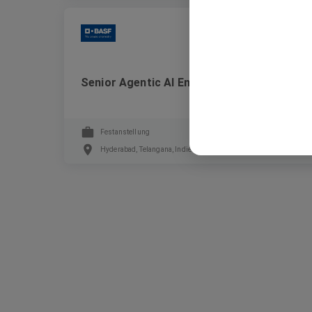
BASF
Senior Agentic AI Engineer (M/F/D)
Festanstellung
Hyderabad, Telangana, Indien