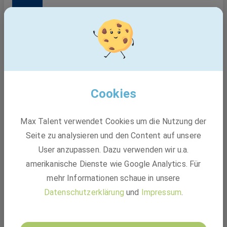
und bietet Chancen für die persönliche Weiterentwicklung
und gestaltet eine Kultur der Neugier, Ambition und
Wertschätzung.
Cookies
Senior Project Lead Strategy Consulting
(m/w/d)
Max Talent verwendet Cookies um die Nutzung der
BASF
Seite zu analysieren und den Content auf unsere
User anzupassen. Dazu verwenden wir u.a.
amerikanische Dienste wie Google Analytics. Für
mehr Informationen schaue in unsere
Datenschutzerklärung
und
Impressum
.