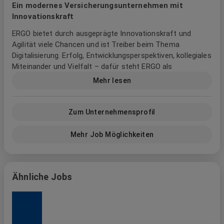
Ein modernes Versicherungsunternehmen mit
Innovationskraft
ERGO bietet durch ausgeprägte Innovationskraft und
Agilität viele Chancen und ist Treiber beim Thema
Digitalisierung. Erfolg, Entwicklungsperspektiven, kollegiales
Miteinander und Vielfalt – dafür steht ERGO als
Arbeitgeber. Als eine der großen Versicherungsgruppen in
Mehr lesen
Deutschland und Europa stellen wir unsere Mitarbeiter ins
Zentrum damit sie ihr volles Potential entfalten können.
Gemeinsam wachsen wir mutig und nachhaltig über uns
Zum Unternehmensprofil
hinaus und gestalten aktiv die Zukunft mit.
Mehr Job Möglichkeiten
Junge Talente mit digitalem Mindset und Energie, die
etwas bewegen wollen, finden bei uns eine ausgewogene
Work-Life-Balance, faire Bezahlung, attraktive Benefits
und sehr gute Entwicklungschancen sowie
Ähnliche Jobs
Förderprogramme. In unseren unterschiedlichen
Unternehmensbereichen sind wir jederzeit gespannt auf
neue Talente der verschiedensten Fachrichtungen. Agil,
dynamisch, nachhaltig und modern setzt ERGO auf Erfolg