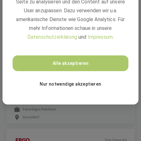
Seite zu analysieren und den Content auf unsere
Büromanagement zum 1. September 2027
User anzupassen. Dazu verwenden wir u.a.
amerikanische Dienste wie Google Analytics. Für
Ausbildung
mehr Informationen schaue in unsere
Düsseldorf
Datenschutzerklärung
und
Impressum
.
Ergo Group AG
Alle akzeptieren
Praktikant im Bereich Sales Training &
Nur notwendige akzeptieren
Weiterbildung (m/w/d)
Freiwilliges Praktikum
Düsseldorf
Ergo Group AG