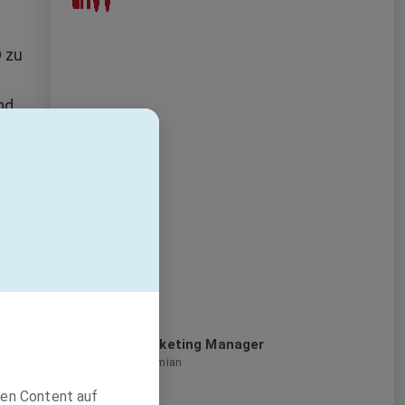
 zu
nd
Maß
Marketing Manager
Prysmian
den Content auf