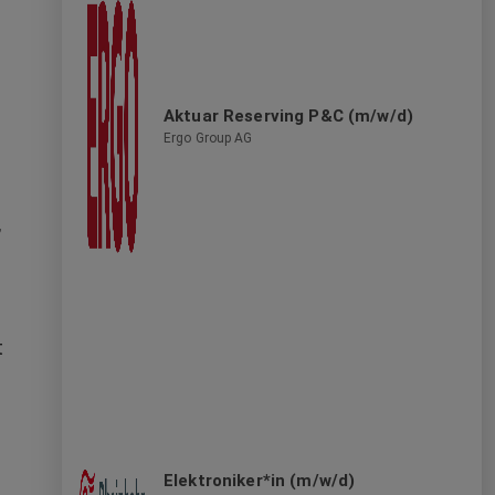
nachhaltig und modern setzt ERGO auf Erfolg und
bietet Chancen für die persönliche
Weiterentwicklung und gestaltet eine Kultur der
Neugier, Ambition und Wertschätzung.
Aktuar Reserving P&C (m/w/d)
Ergo Group AG
,
t
Elektroniker*in (m/w/d)