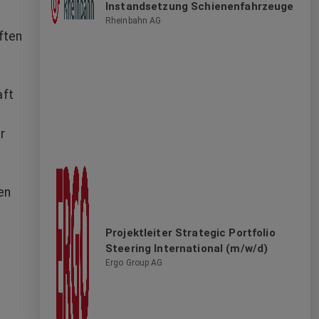
Instandsetzung Schienenfahrzeuge
Rheinbahn AG
ften
aft
r
en
Projektleiter Strategic Portfolio
Steering International (m/w/d)
Ergo Group AG