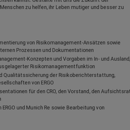
chsen kannst. Gestalte mit uns die Zukunft der
Menschen zu helfen, ihr Leben mutiger und besser zu
lementierung von Risikomanagement-Ansätzen sowie
 internen Prozessen und Dokumentationen
nagement-Konzepten und Vorgaben im In- und Ausland
ausgelagerter Risikomanagementfunktion
Qualitätssicherung der Risikoberichterstattung,
gesellschaften von ERGO
ntationen für den CRO, den Vorstand, den Aufsichtsra
n
on ERGO und Munich Re sowie Bearbeitung von
n