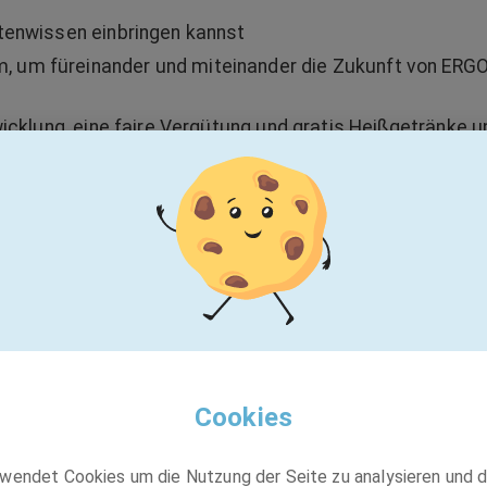
rtenwissen einbringen kannst
 um füreinander und miteinander die Zukunft von ERGO
wicklung, eine faire Vergütung und gratis Heißgetränke u
onatlichen Arbeitszeit möglich und bietet dir ein hohes 
igst, um dein volles Potential zu entfalten sowie deine
aren zu können
nung bevorzugt eingestellt.
Cookies
wendet Cookies um die Nutzung der Seite zu analysieren und 