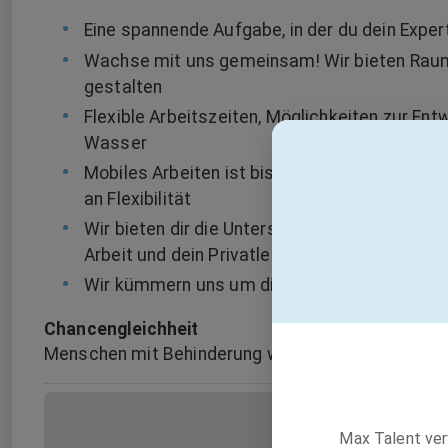
Eine spannende Aufgabe, in der du dein Expe
Wachse mit uns gemeinsam! Wir bieten Raum,
gestalten
Flexible Arbeitszeiten, Möglichkeiten zur Ent
Wasser
Mobiles Arbeiten ist bis zu 50 Prozent der m
an Flexibilität
Wir bieten dir die Unterstützung, die du benöt
Arbeit und dein Privatleben passend vereinb
Wir kümmern uns um dich!
Chancengleichheit
Menschen mit Behinderung werden bei gleicher Eig
Max Talent ver