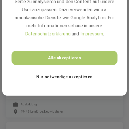
Seite zu analysieren und den Content auf unsere
User anzupassen. Dazu verwenden wir u.a.
Ausbildung Chemielaborant:in (m/w/d)
amerikanische Dienste wie Google Analytics. Für
mehr Informationen schaue in unsere
Datenschutzerklärung
und
Impressum
.
Ausbildung
49448 Lemförde, Ludwigshafen
Alle akzeptieren
BASF
Nur notwendige akzeptieren
Ausbildung Chemikant:in (m/w/d)
Ausbildung
49448 Lemförde, Ludwigshafen