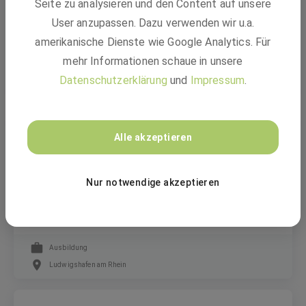
Seite zu analysieren und den Content auf unsere
Global Strategic Marketing Manager
User anzupassen. Dazu verwenden wir u.a.
amerikanische Dienste wie Google Analytics. Für
mehr Informationen schaue in unsere
Festanstellung
Datenschutzerklärung
und
Impressum
.
Mumbai, Maharashtra, India, Ludwigshafen, Germany
BASF
Alle akzeptieren
Nur notwendige akzeptieren
Ausbildung Kunststoff- und
Kautschuktechnologe:in (m/w/d)
Ausbildung
Ludwigshafen am Rhein