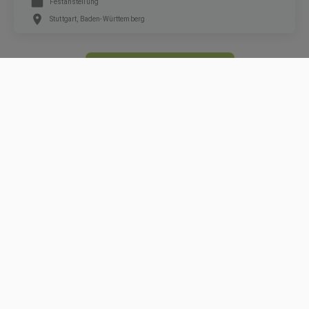
Festanstellung
Stuttgart, Baden-Württemberg
ZUR JOBSUCHE