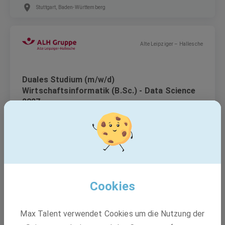
Stuttgart, Baden-Württemberg
Alte Leipziger – Hallesche
Duales Studium (m/w/d)
Wirtschaftsinformatik (B.Sc.) - Data Science
2027
Duales Studium
Stuttgart
Cookies
RBS wave GmbH
Max Talent verwendet Cookies um die Nutzung der
Projektleiter Infrastruktur und Erschließung