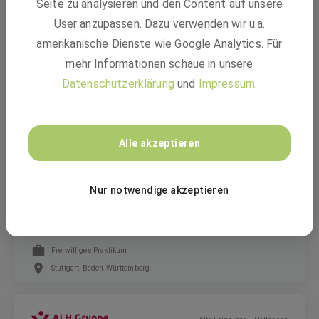
Seite zu analysieren und den Content auf unsere
(w/m/d)
User anzupassen. Dazu verwenden wir u.a.
amerikanische Dienste wie Google Analytics. Für
mehr Informationen schaue in unsere
Festanstellung
Datenschutzerklärung
und
Impressum
.
Stuttgart, Ettlingen
RBS wave GmbH
Alle akzeptieren
Praktikant im Bereich Gas- und
Nur notwendige akzeptieren
Wasserversorgung (w/m/d)
Freiwilliges Praktikum
Stuttgart, Baden-Württemberg