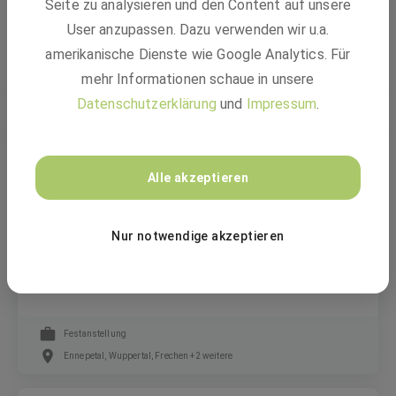
Seite zu analysieren und den Content auf unsere
User anzupassen. Dazu verwenden wir u.a.
amerikanische Dienste wie Google Analytics. Für
Festanstellung
mehr Informationen schaue in unsere
Neustadt, Coburg, Schwerin, Wuppertal +3 weitere
Datenschutzerklärung
und
Impressum
.
bilstein group
Alle akzeptieren
Digital Marketing Specialist (m/w/d) - Paid
Media & Web / Online Marketing Specialist /
Nur notwendige akzeptieren
Performance Marketing Specialist / Paid
Media Specialist
Festanstellung
Ennepetal, Wuppertal, Frechen +2 weitere