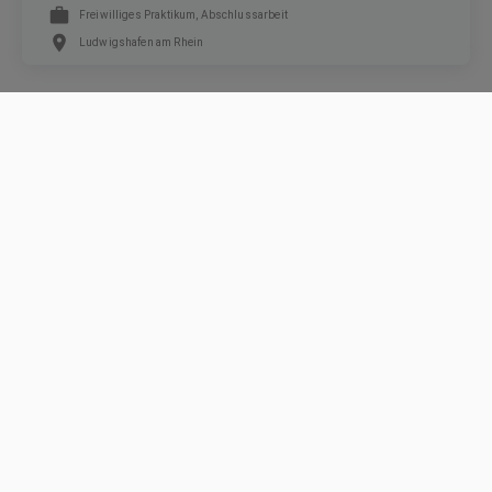
Freiwilliges Praktikum, Abschlussarbeit
Ludwigshafen am Rhein
ZUR JOBSUCHE