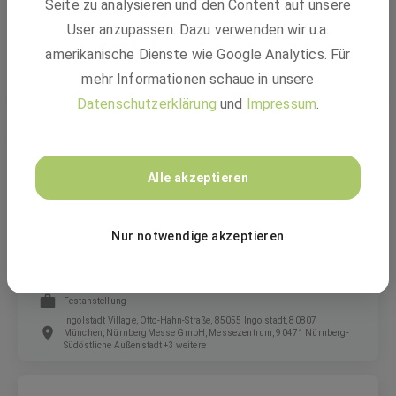
Seite zu analysieren und den Content auf unsere
Ausbildung Mechatroniker:in (m/w/d)
User anzupassen. Dazu verwenden wir u.a.
amerikanische Dienste wie Google Analytics. Für
Ausbildung
mehr Informationen schaue in unsere
Ludwigshafen am Rhein, Limburgerhof
Datenschutzerklärung
und
Impressum
.
GEBRÜDER PETERS Gebäudetechnik SE
Alle akzeptieren
Obermonteur im Bereich Elektrotechnik
Nur notwendige akzeptieren
(m/w/d)
Festanstellung
Ingolstadt Village, Otto-Hahn-Straße, 85055 Ingolstadt, 80807
München, NürnbergMesse GmbH, Messezentrum, 90471 Nürnberg-
Südöstliche Außenstadt +3 weitere