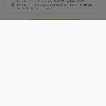
Ingolstadt Village, Otto-Hahn-Straße, 85055 Ingolstadt, 80807
München, NürnbergMesse GmbH, Messezentrum, 90471 Nürnberg-
Südöstliche Außenstadt +3 weitere
ZUR JOBSUCHE