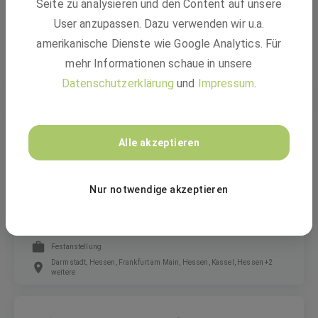
Seite zu analysieren und den Content auf unsere
Ausbildung Chemikant:in (m/w/d)
User anzupassen. Dazu verwenden wir u.a.
amerikanische Dienste wie Google Analytics. Für
Ausbildung
mehr Informationen schaue in unsere
49448 Lemförde, Ludwigshafen
Datenschutzerklärung
und
Impressum
.
TÜV Technische Überwachung Hessen GmbH
Alle akzeptieren
Initiativbewerbung für den Bereich Auto
Nur notwendige akzeptieren
Service
Festanstellung
Darmstadt, Hessen, Frankfurt am Main, Hessen, Kassel, Hessen +2
weitere