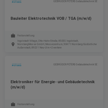
GEBRÜDER PETERS Gebäudetechnik SE
Bauleiter Elektrotechnik VOB / TGA (m/w/d)
Festanstellung
Ingolstadt Village, Otto-Hahn-Straße, 85055 Ingolstadt,
NürnbergMesse GmbH, Messezentrum, 90471 Nürnberg-Südöstliche
Außenstadt, 89231 Neu-Ulm +2 weitere
GEBRÜDER PETERS Gebäudetechnik SE
Elektroniker für Energie- und Gebäudetechnik
(m/w/d)
Festanstellung