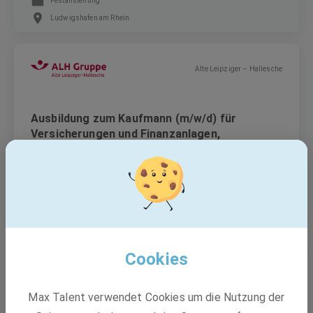
Festanstellung
Ludwigshafen am Rhein
Alte Leipziger – Hallesche
Ausbildung zum Kaufmann (m/w/d) für
Versicherungen und Finanzanlagen,
Zusatzquali. Finanzassistent (m/w/d) 2027
Ausbildung
Mannheim
Cookies
BASF
Max Talent verwendet Cookies um die Nutzung der