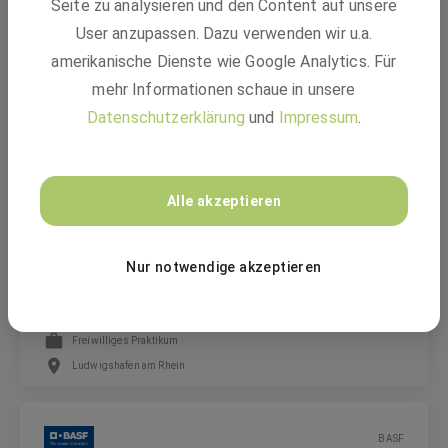
Seite zu analysieren und den Content auf unsere
Senior Portfolio Manager/ Trader Energy
(m/w/d)
User anzupassen. Dazu verwenden wir u.a.
amerikanische Dienste wie Google Analytics. Für
mehr Informationen schaue in unsere
Festanstellung
Datenschutzerklärung
und
Impressum
.
Ludwigshafen am Rhein
BASF
Alle akzeptieren
Nur notwendige akzeptieren
Praktikum im Controlling (m/w/d)
Freiwilliges Praktikum
Ludwigshafen am Rhein
BASF