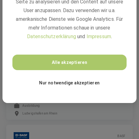
Seite zu analysieren und den Content auf unsere
Transfer Pricing Senior Manager​ (m/f/d)
User anzupassen. Dazu verwenden wir u.a.
amerikanische Dienste wie Google Analytics. Für
mehr Informationen schaue in unsere
Festanstellung
Datenschutzerklärung
und
Impressum
.
Limburgerhof
BASF
Alle akzeptieren
Nur notwendige akzeptieren
Ausbildung Chemielaborant:in (m/w/d)
Ausbildung
Ludwigshafen am Rhein
BASF