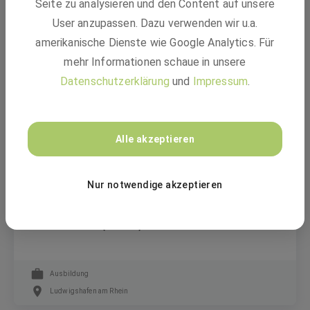
Seite zu analysieren und den Content auf unsere
Praktikant:in Digitalisierung im
User anzupassen. Dazu verwenden wir u.a.
Kundenrisikomanagement (m/w/d)
amerikanische Dienste wie Google Analytics. Für
mehr Informationen schaue in unsere
Freiwilliges Praktikum
Datenschutzerklärung
und
Impressum
.
Ludwigshafen am Rhein
Alle akzeptieren
BASF
Nur notwendige akzeptieren
Ausbildung im Bereich Technik oder
Produktion: Jetzt bewerben - später
entscheiden! (m/w/d)
Ausbildung
Ludwigshafen am Rhein