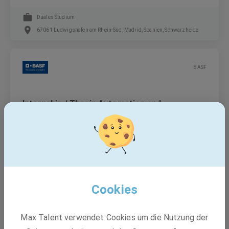
Duales Studium
67061 Ludwigshafen am Rhein-Süd, Madrid, Spanien, Schwarzheide
BASF
Internship / Thesis Automation and
Information Technology (m/f/d)
Freiwilliges Praktikum, Abschlussarbeit
Ludwigshafen am Rhein
Cookies
BASF
Max Talent verwendet Cookies um die Nutzung der