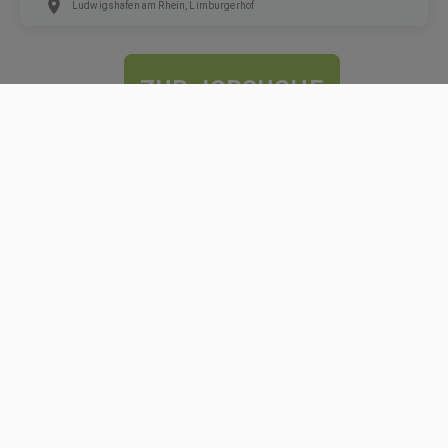
Ludwigshafen am Rhein, Limburgerhof
ZUR JOBSUCHE