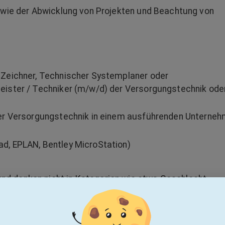
owie der Abwicklung von Projekten und Beachtung von
Zeichner, Technischer Systemplaner oder
ister / Techniker (m/w/d) der Versorgungstechnik ode
er Versorgungstechnik in einem ausführenden Unterne
, EPLAN, Bentley MicroStation)
 und denken nicht in Kategorien wie etwa Geschlecht,
er sexuelle Identität.