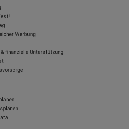
g
est!
tag
reicher Werbung
& finanzielle Unterstützung
at
rsvorsorge
plänen
nsplänen
mata