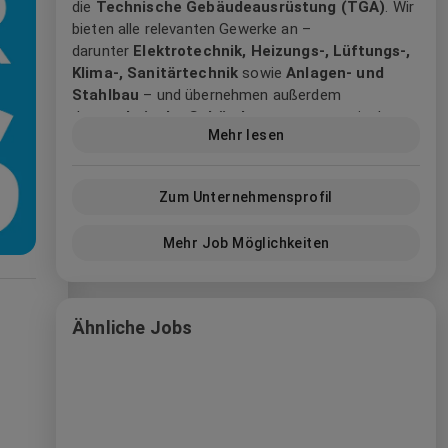
die
Technische Gebäudeausrüstung (TGA)
. Wir
bieten alle relevanten Gewerke an –
darunter
Elektrotechnik, Heizungs-, Lüftungs-,
Klima-, Sanitärtechnik
sowie
Anlagen- und
Stahlbau
– und übernehmen außerdem
das
technische Gebäudemanagement
in den
Mehr lesen
Bereichen Industrie- und Gewerbebau, öffentlicher
Bau und Wohnbau.
1903 gegründet, sind wir heute ein großes
Zum Unternehmensprofil
mittelständisches Unternehmen in Familienhand.
Mehr Job Möglichkeiten
Unser Hauptsitz befindet sich in Ingolstadt;
darüber hinaus sind wir an sieben weiteren
Standorten in Deutschland, Belgien und Polen
vertreten.
Ähnliche Jobs