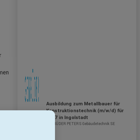
r
hmen
Ausbildung zum Metallbauer für
Konstruktionstechnik (m/w/d) für
2027 in Ingolstadt
GEBRÜDER PETERS Gebäudetechnik SE