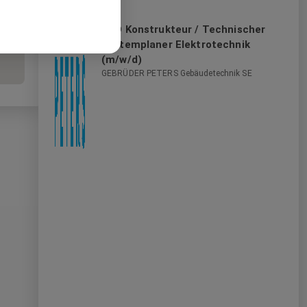
CAD Konstrukteur / Technischer
Systemplaner Elektrotechnik
(m/w/d)
GEBRÜDER PETERS Gebäudetechnik SE