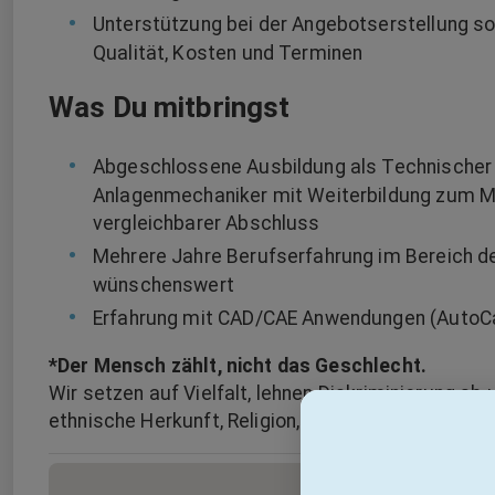
Unterstützung bei der Angebotserstellung s
Qualität, Kosten und Terminen
Was Du mitbringst
Abgeschlossene Ausbildung als Technischer 
Anlagenmechaniker mit Weiterbildung zum Me
vergleichbarer Abschluss
Mehrere Jahre Berufserfahrung im Bereich d
wünschenswert
Erfahrung mit CAD/CAE Anwendungen (AutoCad
*Der Mensch zählt, nicht das Geschlecht.
Wir setzen auf Vielfalt, lehnen Diskriminierung ab
ethnische Herkunft, Religion, Behinderung, Alter od