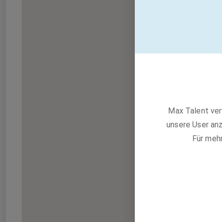
Max Talent ver
unsere User anz
Für meh