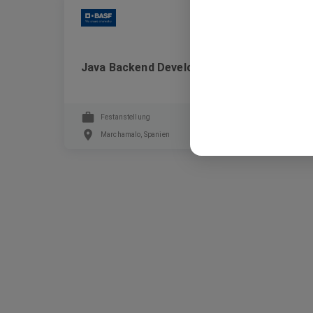
BASF
Java Backend Developer (m/f/d)
Festanstellung
Marchamalo, Spanien