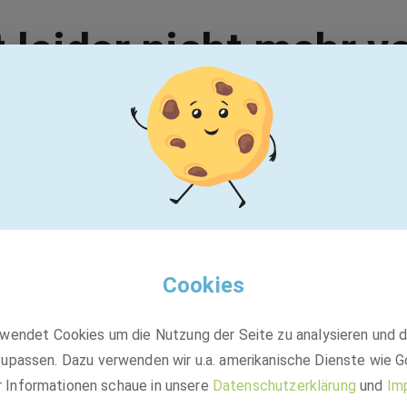
t leider nicht mehr v
Vielleicht passt einer dieser Jobs:
BASF
QA Engineer (m/f/d)
Cookies
wendet Cookies um die Nutzung der Seite zu analysieren und 
Festanstellung
upassen. Dazu verwenden wir u.a. amerikanische Dienste wie G
Marchamalo, Spanien
r Informationen schaue in unsere
Datenschutzerklärung
und
Im