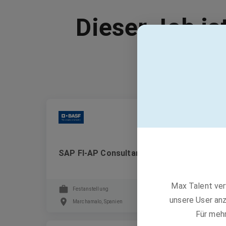
Dieser Job is
BASF
SAP FI-AP Consultant (m/f/d)
Max Talent ver
Festanstellung
unsere User anz
Marchamalo, Spanien
Für meh