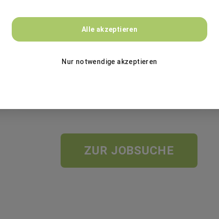
BASF
Alle akzeptieren
Global IT Process Owner HRIS (m/f/d)
Nur notwendige akzeptieren
Festanstellung
Marchamalo, Spanien
ZUR JOBSUCHE