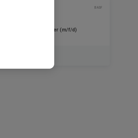
BASF
Java Backend Developer (m/f/d)
Festanstellung
Marchamalo, Spanien