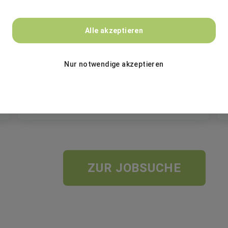
Confinale (Deutschland) GmbH
Alle akzeptieren
IT Consultant / Business Analyst
Nur notwendige akzeptieren
Festanstellung
Düsseldorf
ZUR JOBSUCHE