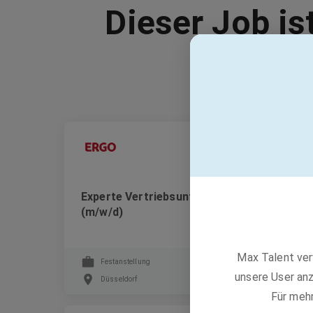
Dieser Job is
Ergo Group AG
Experte Vertriebsunterstützung pAV/bAV
(m/w/d)
Max Talent ver
Festanstellung
unsere User anz
Düsseldorf
Für meh