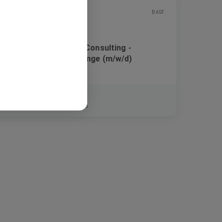
BASF
Project Lead Inhouse Consulting -
Transformational Change (m/w/d)
Festanstellung
Düsseldorf, Monheim am Rhein