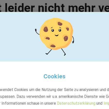
t leider nicht mehr v
Vielleicht passt einer dieser Jobs:
BASF
Ausbildung Chemikant:in (m/w/d)
Cookies
wendet Cookies um die Nutzung der Seite zu analysieren und 
Ausbildung
upassen. Dazu verwenden wir u.a. amerikanische Dienste wie G
40589 Düsseldorf-Stadtbezirk 9
r Informationen schaue in unsere
Datenschutzerklärung
und
Im