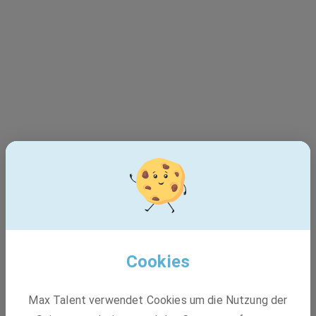
Dieser Job ist leider nicht
mehr verfügbar - 404
Cookies
Max Talent verwendet Cookies um die Nutzung der