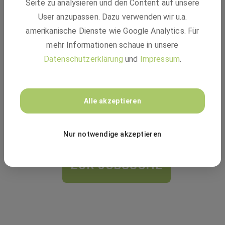
Seite zu analysieren und den Content auf unsere
Vielleicht passt einer dieser Jobs:
User anzupassen. Dazu verwenden wir u.a.
amerikanische Dienste wie Google Analytics. Für
BASF
mehr Informationen schaue in unsere
Datenschutzerklärung
und
Impressum
.
Lab Digitalization Specialist
Alle akzeptieren
Festanstellung
Charlotte, NC 28273, USA
Nur notwendige akzeptieren
ZUR JOBSUCHE