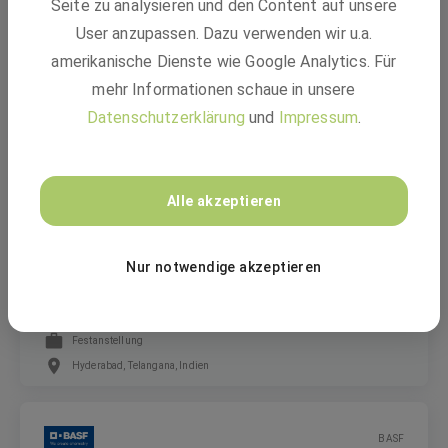
Seite zu analysieren und den Content auf unsere
Salesforce Power BI / Databricks Architect
(m/f/d)
User anzupassen. Dazu verwenden wir u.a.
amerikanische Dienste wie Google Analytics. Für
mehr Informationen schaue in unsere
Festanstellung
Datenschutzerklärung
und
Impressum
.
Hyderabad, Telangana, Indien
BASF
Alle akzeptieren
Nur notwendige akzeptieren
Service Desk Process Expert (m/f/d)
Festanstellung
Hyderabad, Telangana, Indien
BASF