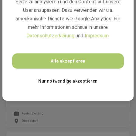
Seite zu analysieren und den Content auf unsere
Studentische Aushilfe Risikocontrolling
User anzupassen. Dazu verwenden wir u.a.
(m/w/d)
amerikanische Dienste wie Google Analytics. Für
mehr Informationen schaue in unsere
Aushilfstätigkeit
Datenschutzerklärung
und
Impressum
.
Gelsenkirchen
Alle akzeptieren
Ergo Group AG
Nur notwendige akzeptieren
Syndikus Haftpflicht Individualgeschäft
(m/w/d)
Festanstellung
Düsseldorf