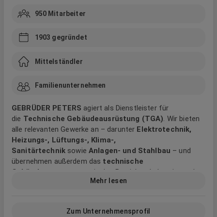
950
Mitarbeiter
1903
gegründet
Mittelständler
Familienunternehmen
GEBRÜDER PETERS
agiert als Dienstleister für
die
Technische Gebäudeausrüstung (TGA)
. Wir bieten
alle relevanten Gewerke an – darunter
Elektrotechnik,
Heizungs-, Lüftungs-, Klima-,
Sanitärtechnik
sowie
Anlagen- und Stahlbau
– und
übernehmen außerdem das
technische
Gebäudemanagement
in den Bereichen Industrie- und
Mehr lesen
Gewerbebau, öffentlicher Bau und Wohnbau.
1903 gegründet, sind wir heute ein großes
mittelständisches Unternehmen in Familienhand.
Zum Unternehmensprofil