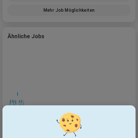
Unser Hauptsitz befindet sich in Ingolstadt; darüber hinaus
Mehr Job Möglichkeiten
sind wir an sieben weiteren Standorten in Deutschland,
Belgien und Polen vertreten.
Ähnliche Jobs
Heizungs- und Sanitärinstallateur (m/w/d)