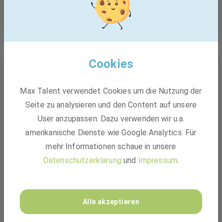
Gleichzeitig transformieren wir uns selbst. Bis 2050 wollen
wir klimaneutral werden und setzen alles daran, unsere
Mehr Job Möglichkeiten
Produktion, Energienutzung und Produkte effizienter und
nachhaltiger zu gestalten.
Doch für große Pläne braucht es ein starkes Team. Daher
Cookies
Ähnliche Jobs
suchen wir Kolleg:innen, die Großartiges schaffen wollen
und an die Innovationskraft großer Ideen glauben. Klingt
das nach einer Mission, die zu Dir passt? Dann komm an
Max Talent verwendet Cookies um die Nutzung der
Bord und gestalte mit uns gemeinsam die Zukunft.
Seite zu analysieren und den Content auf unsere
User anzupassen. Dazu verwenden wir u.a.
amerikanische Dienste wie Google Analytics. Für
mehr Informationen schaue in unsere
Datenschutzerklärung
und
Impressum
.
Alle akzeptieren
Traineeprogram START IN Finance &