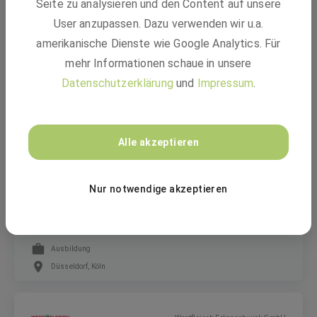
Seite zu analysieren und den Content auf unsere
Senior Project Lead Strategy Consulting
User anzupassen. Dazu verwenden wir u.a.
(m/f/d)
amerikanische Dienste wie Google Analytics. Für
mehr Informationen schaue in unsere
Festanstellung
Datenschutzerklärung
und
Impressum
.
Düsseldorf, Monheim am Rhein
Alle akzeptieren
Ergo Group AG
Nur notwendige akzeptieren
Rechtsreferendar (m/w/d)
Ausbildung
Düsseldorf, Köln