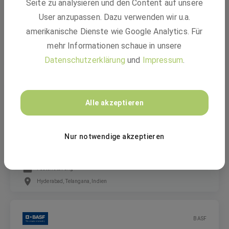
Seite zu analysieren und den Content auf unsere
SAP Consultant Finance & Tax (M/F/D)
User anzupassen. Dazu verwenden wir u.a.
amerikanische Dienste wie Google Analytics. Für
mehr Informationen schaue in unsere
Festanstellung
Datenschutzerklärung
und
Impressum
.
Hyderabad, Telangana, Indien
BASF
Alle akzeptieren
API Management Specialist (M/F/D)
Nur notwendige akzeptieren
Festanstellung
Hyderabad, Telangana, Indien
BASF