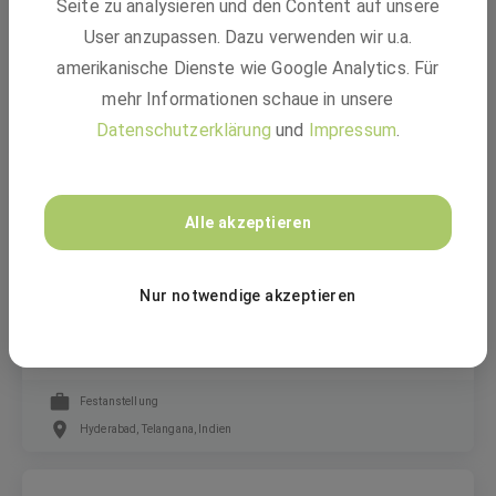
Seite zu analysieren und den Content auf unsere
Integration engineer (m/f/d)
User anzupassen. Dazu verwenden wir u.a.
amerikanische Dienste wie Google Analytics. Für
mehr Informationen schaue in unsere
Festanstellung
Datenschutzerklärung
und
Impressum
.
Hyderabad, Telangana, Indien
BASF
Alle akzeptieren
Nur notwendige akzeptieren
Senior Manager - HR IT - Analytics /
Authorisations / H4S4 Platform - (m/f/d)
Festanstellung
Hyderabad, Telangana, Indien