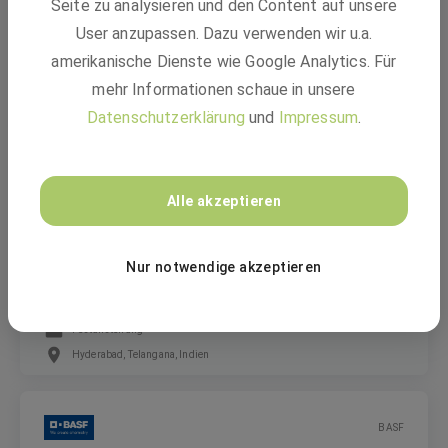
Seite zu analysieren und den Content auf unsere
Yard Management DevOps - Back-End (M/F/D)
User anzupassen. Dazu verwenden wir u.a.
amerikanische Dienste wie Google Analytics. Für
mehr Informationen schaue in unsere
Festanstellung
Datenschutzerklärung
und
Impressum
.
Hyderabad, Telangana, Indien
BASF
Alle akzeptieren
Platform Engineer (M/F/D)
Nur notwendige akzeptieren
Festanstellung
Hyderabad, Telangana, Indien
BASF