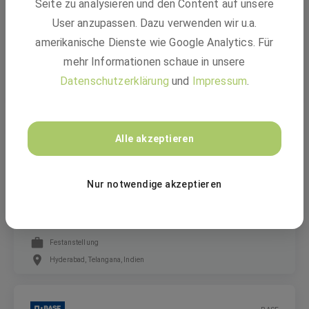
Seite zu analysieren und den Content auf unsere
SAP Developer - HR Authorizations in SAP
User anzupassen. Dazu verwenden wir u.a.
HCM (m/f/d)
amerikanische Dienste wie Google Analytics. Für
mehr Informationen schaue in unsere
Festanstellung
Datenschutzerklärung
und
Impressum
.
Hyderabad, Telangana, Indien
Alle akzeptieren
BASF
Nur notwendige akzeptieren
Specialist Cyber Security Culture (m/f/d)
Festanstellung
Hyderabad, Telangana, Indien