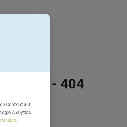
erfügbar - 404
den Content auf
oogle Analytics.
pressum
.