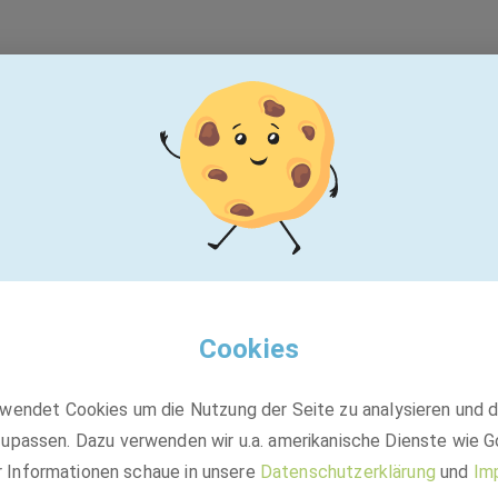
t leider nicht mehr v
Cookies
wendet Cookies um die Nutzung der Seite zu analysieren und 
upassen. Dazu verwenden wir u.a. amerikanische Dienste wie G
Vielleicht passt einer dieser Jobs:
r Informationen schaue in unsere
Datenschutzerklärung
und
Im