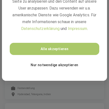
Seite zu analysieren und den Content auf unsere
2nd Level Support Analyst Order to Cash (SAP
S/4HANA) - (m/f/d)
User anzupassen. Dazu verwenden wir u.a.
amerikanische Dienste wie Google Analytics. Für
mehr Informationen schaue in unsere
Festanstellung
Datenschutzerklärung
und
Impressum
.
Hyderabad, Telangana, Indien
BASF
Alle akzeptieren
Nur notwendige akzeptieren
IT Program Architect (Salesforce and CRM
Digital Solutions Expert) (m/f/d)
Festanstellung
Hyderabad, Telangana, Indien